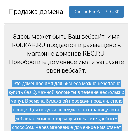
Продажа домена
Domain For Sale: 99 USD
Здесь может быть Ваш вебсайт. Имя
RODKAR.RU продается и размещено в
магазине доменов REG.RU.
Приобретите доменное имя и загрузите
свой вебсайт.
Это доменное имя для бизнеса можно безопасно
купить без бумажной волокиты в течение нескольких
минут. Времена бумажной передачи прошли, стало
проще. Для покупки перейдите на страницу лота,
добавьте домен в корзину и оплатите удобным
способом. Через мгновение доменное имя станет